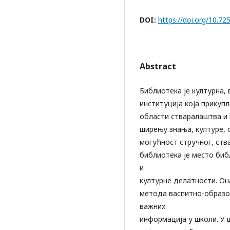
DOI:
https://doi.org/10.
Abstract
Библиотека је културна,
институција која прикупљ
области стваралаштва и
ширењу знања, културе, 
могућност стручног, ств
библиотека је место би
и
културне делатности. Он
метода васпитно-образов
важних
информација у школи. У 