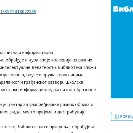
7251/BSCSR1807253S
 васпитна и информациона
а, обрађује и чува своје колекције из разних
 интелектуалне делатности. Библиотека служи
образовања, науке и пружа корисницима
аралачког и грађанског развоја. Школска
блиотечко-информационе, васпитно-образовне
а је центар за унапређивање разних облика и
ног рада, место пријема и дистрибуције
PDF (С
школској библиотеци се прикупља, обрађује и