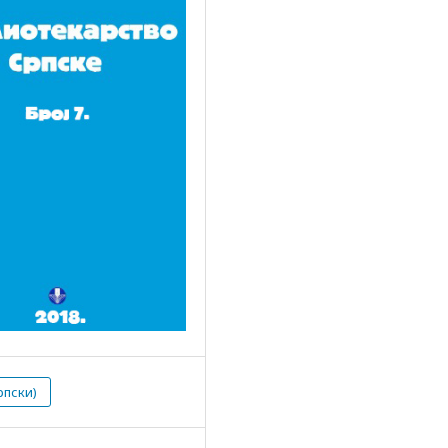
рпски)