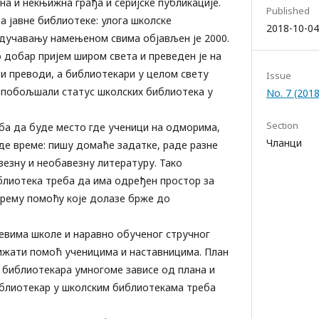
а и некњижна грађа и серијске публикације.
Published
 јавне библиотеке: улога школске
2018-10-04
одучавању намењеном свима објављен је 2000.
о добар пријем широм света и преведен је на
ви преводи, а библиотекари у целом свету
Issue
 побољшали статус школских библиотека у
No. 7 (201
Section
ба да буде место где ученици на одморима,
Чланци
де време: пишу домаће задатке, раде разне
везну и необавезну литературу. Тако
блиотека треба да има одређен простор за
прему помоћу које долазе брже до
евима школе и наравно обученог стручног
ижати помоћ ученицима и наставницима. План
 библиотекара умногоме зависе од плана и
иблиотекар у школским библиотекама треба