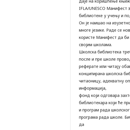
даје на коришћење књижн
IFLA/UNESCO Манифест за
библиотеке у учењу и п
Он је наишао на изузетн
многе језике. Раде се но
користе Манифест да би
својим школама.
Школска библиотека тре
после и пре школе прово
реферате или читају оба
конципирана школска би
читаоницу, адекватну о
информација,
фонд који одговара захт
библиотекара који ће пр
и програм рада школског
програма рада школе. Б
да