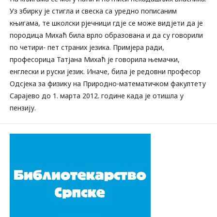
Уз збирку је стигла и свеска са уредно пописаним
књигама, те школски рјечници гдје се може видјети да је
породица Михаћ била врло образована и да су говорили
по четири- пет страних језика. Примјера ради,
професорица Татјана Михаћ је говорила њемачки,
енглески и руски језик. Иначе, била је редовни професор
Одсјека за физику на Природно-математичком факултету
Сарајево до 1. марта 2012. године када је отишла у
пензију.