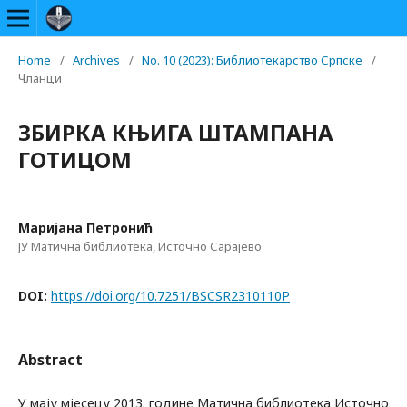
Home
/
Archives
/
No. 10 (2023): Библиотекарство Српске
/
Чланци
ЗБИРКА КЊИГА ШТАМПАНА
ГОТИЦОМ
Маријана Петронић
ЈУ Матична библиотека, Источно Сарајево
DOI:
https://doi.org/10.7251/BSCSR2310110P
Abstract
У мају мјесецу 2013. године Матична библиотека Источно