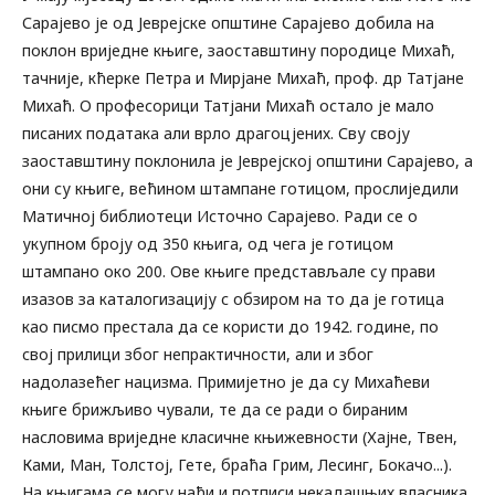
Сарајево је од Јеврејске општине Сарајево добила на
поклон вриједне књиге, заоставштину породице Михаћ,
тачније, кћерке Петра и Мирјане Михаћ, проф. др Татјане
Михаћ. О професорици Татјани Михаћ остало је мало
писаних података али врло драгоцјених. Сву своју
заоставштину поклонила је Јеврејској општини Сарајево, а
они су књиге, већином штампане готицом, прослиједили
Матичној библиотеци Источно Сарајево. Ради се о
укупном броју од 350 књига, од чега је готицом
штампано око 200. Ове књиге представљале су прави
изазов за каталогизацију с обзиром на то да је готица
као писмо престала да се користи до 1942. године, по
свој прилици због непрактичности, али и због
надолазећег нацизма. Примијетно је да су Михаћеви
књиге брижљиво чували, те да се ради о бираним
насловима вриједне класичне књижевности (Хајне, Твен,
Ками, Ман, Толстој, Гете, браћа Грим, Лесинг, Бокачо...).
На књигама се могу наћи и потписи некадашњих власника.