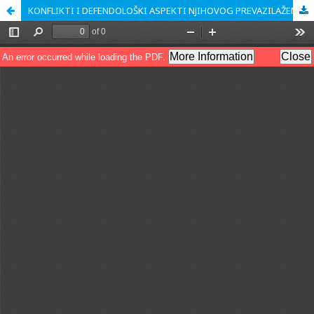
KONFLIKTI I DEFENDOLOŠKI ASPEKTI NJIHOVOG PREVAZILAŽENJA