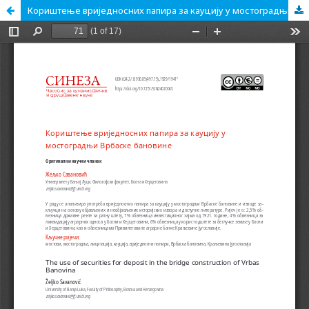
Кориштење вриједносних папира за кауцију у мостоградњи Врбаске бановине