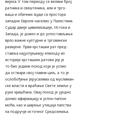
вијека. У том периоду се велики број
ратника и свештеника, али и трго-
ваца и обичних људи са простора
западне Европе населио у Палестини.
Судар двије цивилизације, Истока и
Запада, је довео и до успостављања
врло важне културне и трговинске
размјене. Први крсташки рат пред-
ставља најуспјешнију епизоду из
историје крсташких ратова јер је
то био једини поход који је успио
да оствари свој главни циљ, а то је
ослобођење Јерусалима од муслиман-
ске власти и враћање Свете земље у
руке хришћана. Овај поход је уједно
донио афирмацију и успон папске
моћи, као и ширење утицаја папства
на подручје источног Средоземља.