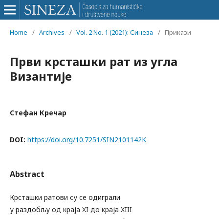
Home
/
Archives
/
Vol. 2 No. 1 (2021): Синеза
/
Прикази
Први крсташки рат из угла
Византије
Стефан Кречар
DOI:
https://doi.org/10.7251/SIN2101142K
Abstract
Крсташки ратови су се одиграли
у раздобљу од краја XI до краја XIII