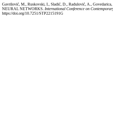
Gavrilović, M., Ruskovski, I., Sladić, D., Radulović, A.,
NEURAL NETWORKS.
International Conference on Contempora
https://doi.org/10.7251/STP2215191G