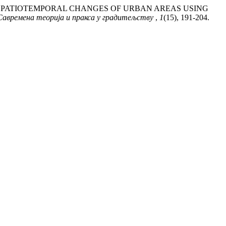
DICTION OF SPATIOTEMPORAL CHANGES OF URBAN AREAS USING
ја Савремена теорија и пракса у градитељству
,
1
(15), 191-204.