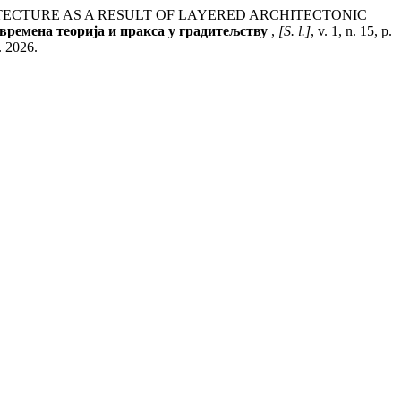
CHITECTURE AS A RESULT OF LAYERED ARCHITECTONIC
Савремена теорија и пракса у градитељству
,
[S. l.]
, v. 1, n. 15, p.
. 2026.