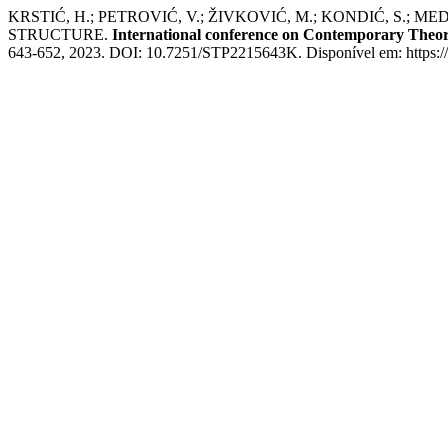
KRSTIĆ, H.; PETROVIĆ, V.; ŽIVKOVIĆ, M.; KONDIĆ, S.
STRUCTURE.
International conference on Contemporary The
643-652, 2023. DOI: 10.7251/STP2215643K. Disponível em: https://d