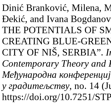
Dinić Branković, Milena, Mi
Đekić, and Ivana Bogdano
THE POTENTIALS OF S
CREATING BLUE-GREEN
CITY OF NIŠ, SERBIA”.
I
Contemporary Theory and Pr
Међународна конференциј
у градитељству
, no. 14 (J
https://doi.org/10.7251/S