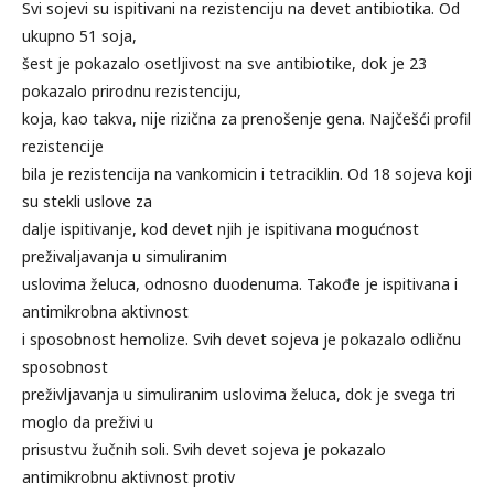
Svi sojevi su ispitivani na rezistenciju na devet antibiotika. Od
ukupno 51 soja,
šest je pokazalo osetljivost na sve antibiotike, dok je 23
pokazalo prirodnu rezistenciju,
koja, kao takva, nije rizična za prenošenje gena. Najčešći profil
rezistencije
bila je rezistencija na vankomicin i tetraciklin. Od 18 sojeva koji
su stekli uslove za
dalje ispitivanje, kod devet njih je ispitivana mogućnost
preživaljavanja u simuliranim
uslovima želuca, odnosno duodenuma. Takođe je ispitivana i
antimikrobna aktivnost
i sposobnost hemolize. Svih devet sojeva je pokazalo odličnu
sposobnost
preživljavanja u simuliranim uslovima želuca, dok je svega tri
moglo da preživi u
prisustvu žučnih soli. Svih devet sojeva je pokazalo
antimikrobnu aktivnost protiv