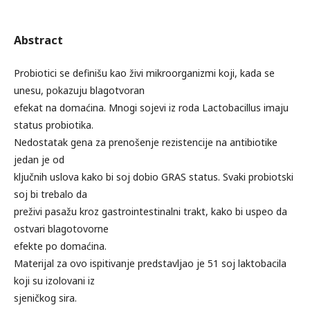
Abstract
Probiotici se definišu kao živi mikroorganizmi koji, kada se
unesu, pokazuju blagotvoran
efekat na domaćina. Mnogi sojevi iz roda Lactobacillus imaju
status probiotika.
Nedostatak gena za prenošenje rezistencije na antibiotike
jedan je od
ključnih uslova kako bi soj dobio GRAS status. Svaki probiotski
soj bi trebalo da
preživi pasažu kroz gastrointestinalni trakt, kako bi uspeo da
ostvari blagotovorne
efekte po domaćina.
Materijal za ovo ispitivanje predstavljao je 51 soj laktobacila
koji su izolovani iz
sjeničkog sira.