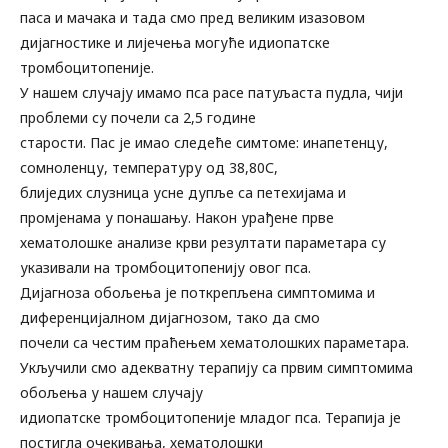
паса и мачака и тада смо пред великим изазовом
дијагностике и лијечења могуће идиопатске
тромбоцитопеније.
У нашем случају имамо пса расе патуљаста пудла, чији
проблеми су почели са 2,5 године
старости. Пас је имао следеће симтоме: инапетенцу,
сомноленцу, температуру од 38,80С,
блиједих слузница усне дупље са петехијама и
промјенама у понашању. Након урађене прве
хематолошке анализе крви резултати параметара су
указивали на тромбоцитопенију овог пса.
Дијагноза обољења је поткрепљена симптомима и
диференцијалном дијагнозом, тако да смо
почели са честим праћењем хематолошких параметара.
Укључили смо адекватну терапију са првим симптомима
обољења у нашем случају
идиопатске тромбоцитопеније младог пса. Терапија је
постигла очекивања, хематолошки