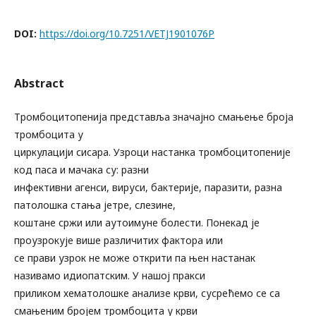
DOI:
https://doi.org/10.7251/VETJ1901076P
Abstract
Тромбоцитопенија представља значајно смањење броја
тромбоцита у
циркулацији сисара. Узроци настанка тромбоцитопеније
код паса и мачака су: разни
инфективни агенси, вируси, бактерије, паразити, разна
патолошка стања јетре, слезине,
коштане сржи или аутоимуне болести. Понекад је
проузрокује више различитих фактора или
се прави узрок не може открити па њен настанак
називамо идиопатским. У нашој пракси
приликом хематолошке анализе крви, сусрећемо се са
смањеним бројем тромбоцита у крви