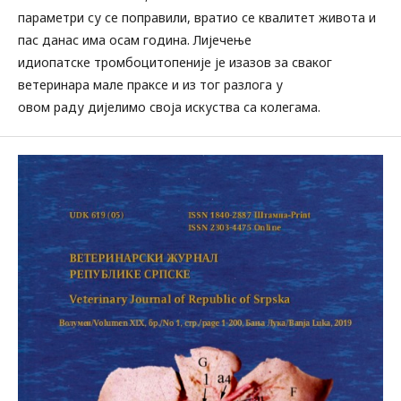
параметри су се поправили, вратио се квалитет живота и
пас данас има осам година. Лијечење
идиопатске тромбоцитопеније је изазов за сваког
ветеринара мале праксе и из тог разлога у
овом раду дијелимо своја искуства са колегама.