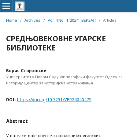
Home
/
Archives
/
Vol. 4 No. 4 (2024): ВЕРЗАЛ
/
Articles
СРЕДЊОВЕКОВНЕ УГАРСКЕ
БИБЛИОТЕКЕ
Борис Стојковски
Универзитет у Новом Саду Филозофски факултет Одсек за
историју Центар за историјска истраживања
DOI:
https://doi.org/10.7251/VER2404047S
Abstract
У раду се даје преглед најважнијих угарских