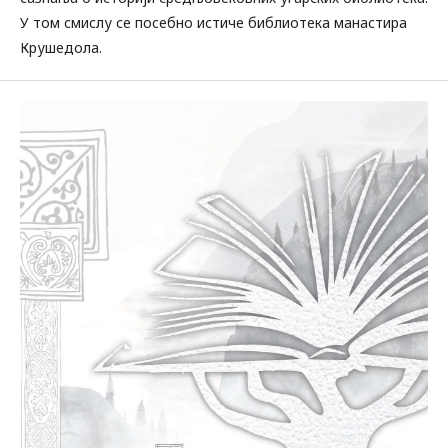
У том смислу се посебно истиче библиотека манастира
Крушедола.