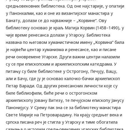
средњовековних библиотека. Од оне најстарије, у опатији
у Панонхалми, као и оне из византијског манастира у
Банату, долази се до најважније – „Корвинеˮ. Ову
библиотеку основао је краљ Матија Корвин (1458–1490), у
чије време ренесанса долази у Угарску. Библиотека
названа по његовом хуманистичком имену „Корвинаˮ била
је највећи центар хуманизма и ренесансе, као и писане
речи оновремене Угарске. Други важни центри налазили
су се при епископским и архиепископским катедрама. У
питању су биле библиотеке у Острогону, Печују, Вацу,
али и Бачу, где ју је основао калочко-бачки архиепископ
Петар Варади. Од других ренесансних личности које су
биле библиофили, биће речи о острогонском
архиепископу Јовану Витезу, те печујском епископу Јанусу
Панонијусу. У Срему пак зна се за библиотеку манастира
Свете Марије на Петроварадину. На крају средњег века и
српска писана реч је стигла у Угарску и тиме обогатила
сазнања о историји средњовековних угарских библиотека.