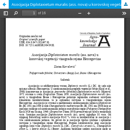
Asocijacija Diplotaxietum muralis (ass. nova) u korovskoj vegetaciji vinograda rejona Hercegovina