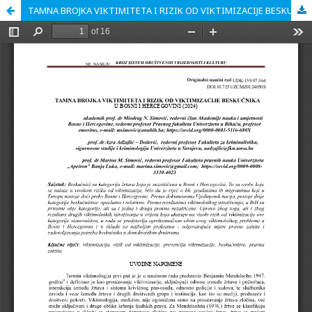
TAMNA BROJKA VIKTIMITETA I RIZIK OD VIKTIMIZACIJE BESKUĆNIKA U BOSNI I HERCEGOVINI (2024)