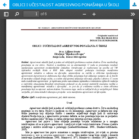
OBLICI I UČESTALOST AGRESIVNOG PONAŠANJA U ŠKOLI