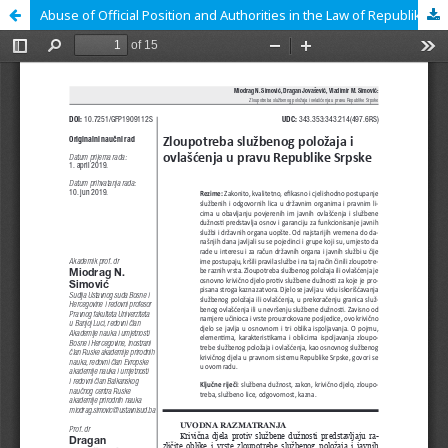
Abuse of Official Position and Authorities in the Law of Republika Srpska // Zloupotreba službenog položaja i ovlašćenja u pravu Republike Srpske