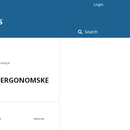
Login
S
Search
ланци
I ERGONOMSKE