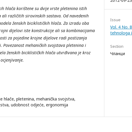
2012-09-23
čkih
hlača korištene su dvije vrste pletenina istih
a ali različitih sirovinskih sastava. Od navedenih
Issue
odela ženskih biciklističkih hlača. Za izradu oba
Vol. 4 No. 
ojni dijelovi iste konstrukcije ali sa kombinacijama
tehnologa 
vosti za pojedine krojne dijelove radi postizanja
i.
Povezanost mehaničkih svojstava pletenina i
Section
 ženskih biciklističkih hlača utvrđivana je kroz
Чланци
ocjenjivanje.
čke hlače, pletenina, mehanička svojstva,
ojstva, udobnost odjeće, ergonomija