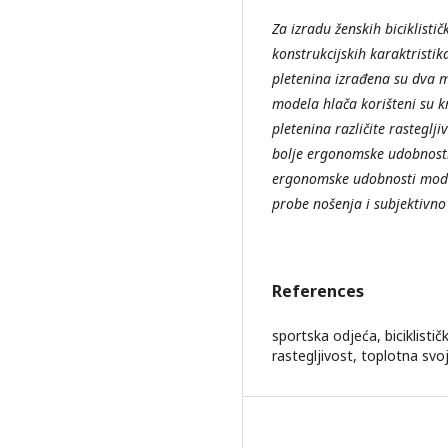
Za izradu ženskih
biciklisti
konstrukcijskih karaktristik
pletenina izrađena su dva m
modela hlača korišteni su kr
pletenina različite rasteglji
bolje ergonomske udobnost
ergonomske udobnosti modela
probe nošenja i subjektivno 
References
sportska odjeća, biciklisti
rastegljivost, toplotna sv