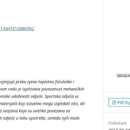
7251/GHTE1208035G
ocjenjuje preko njene toplotno fiziološke i
om radu je ispitivana povezanost mehaničkih
omske udobnosti odjeće. Sportska odjeća se
PDF (С
materijala koji vizuelno mogu izgledati isto, ali
 svojstva koja su uveliko povezana sa
om odjeće u toku upotrebe,
između njih može
Published