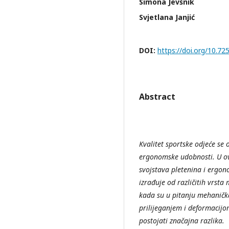
Simona Jevšnik
Svjetlana Janjić
DOI:
https://doi.org/10.
Abstract
Kvalitet sportske odjeće se 
ergonomske udobnosti. U ov
svojstava pletenina i ergon
izrađuje od različitih vrsta 
kada su u pitanju mehanička
prilijeganjem i deformacij
postojati značajna razlika.