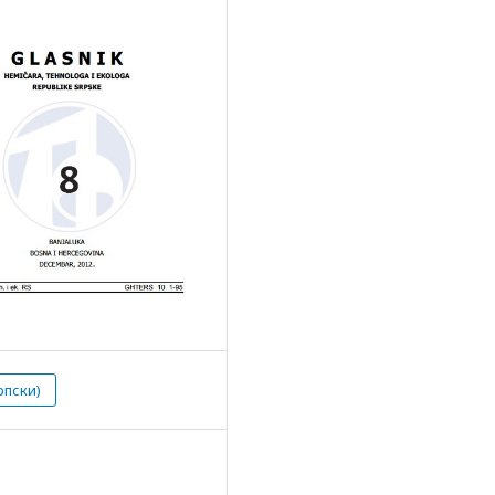
рпски)