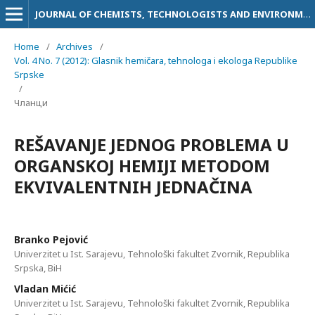
JOURNAL OF CHEMISTS, TECHNOLOGISTS AND ENVIRONMENTALISTS
Home
/
Archives
/
Vol. 4 No. 7 (2012): Glasnik hemičara, tehnologa i ekologa Republike
Srpske
/
Чланци
REŠAVANJE JEDNOG PROBLEMA U
ORGANSKOJ HEMIJI METODOM
EKVIVALENTNIH JEDNAČINA
Branko Pejović
Univerzitet u Ist. Sarajevu, Tehnološki fakultet Zvornik, Republika
Srpska, BiH
Vladan Mićić
Univerzitet u Ist. Sarajevu, Tehnološki fakultet Zvornik, Republika