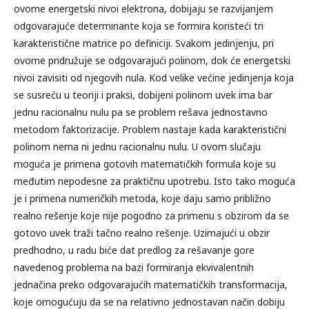
ovome energetski nivoi elektrona, dobijaju se razvijanjem
odgovarajuće determinante koja se formira koristeći tri
karakteristične matrice po definiciji. Svakom jedinjenju, pri
ovome pridružuje se odgovarajući polinom, dok će energetski
nivoi zavisiti od njegovih nula. Kod velike većine jedinjenja koja
se susreću u teoriji i praksi, dobijeni polinom uvek ima bar
jednu racionalnu nulu pa se problem rešava jednostavno
metodom faktorizacije. Problem nastaje kada karakteristični
polinom nema ni jednu racionalnu nulu. U ovom slučaju
moguća je primena gotovih matematičkih formula koje su
međutim nepodesne za praktičnu upotrebu. Isto tako moguća
je i primena numeričkih metoda, koje daju samo približno
realno rešenje koje nije pogodno za primenu s obzirom da se
gotovo uvek traži tačno realno rešenje. Uzimajući u obzir
predhodno, u radu biće dat predlog za rešavanje gore
navedenog problema na bazi formiranja ekvivalentnih
jednačina preko odgovarajućih matematičkih transformacija,
koje omogućuju da se na relativno jednostavan način dobiju