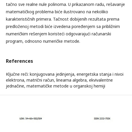
tačno sve realne nule polinoma. U prikazanom radu, rešavanje
matematičkog problema biće ilustrovano na nekoliko
karakterističnih primera. Tačnost dobijenih rezultata prema
predloženoj metodi biće izvedena poređenjem sa približnim
numeričkim rešenjem koristeći odgovarajući računarski
program, odnosno numeričke metode.
References
Ključne reči: konjugovana jedinjenja, energetska stanja i nivoi
elektrona, matrični račun, linearna algebra, ekvivalentne
jednačine, matematičke metode u organskoj hemiji