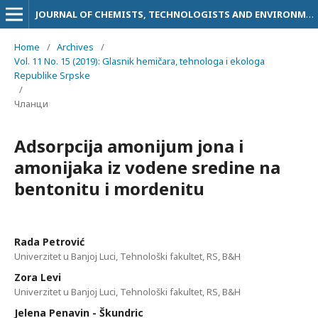
JOURNAL OF CHEMISTS, TECHNOLOGISTS AND ENVIRONMENTALISTS
Home
/
Archives
/
Vol. 11 No. 15 (2019): Glasnik hemičara, tehnologa i ekologa
Republike Srpske
/
Чланци
Adsorpcija amonijum jona i
amonijaka iz vodene sredine na
bentonitu i mordenitu
Rada Petrović
Univerzitet u Banjoj Luci, Tehnološki fakultet, RS, B&H
Zora Levi
Univerzitet u Banjoj Luci, Tehnološki fakultet, RS, B&H
Jelena Penavin - Škundric