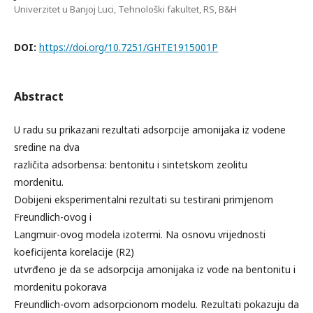
Univerzitet u Banjoj Luci, Tehnološki fakultet, RS, B&H
DOI:
https://doi.org/10.7251/GHTE1915001P
Abstract
U radu su prikazani rezultati adsorpcije amonijaka iz vodene
sredine na dva
različita adsorbensa: bentonitu i sintetskom zeolitu
mordenitu.
Dobijeni eksperimentalni rezultati su testirani primjenom
Freundlich-ovog i
Langmuir-ovog modela izotermi. Na osnovu vrijednosti
koeficijenta korelacije (R2)
utvrđeno je da se adsorpcija amonijaka iz vode na bentonitu i
mordenitu pokorava
Freundlich-ovom adsorpcionom modelu. Rezultati pokazuju da