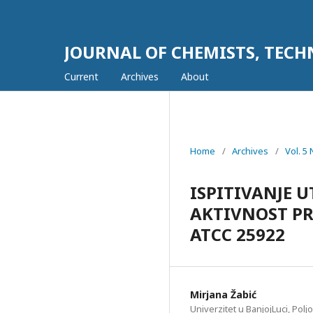
JOURNAL OF CHEMISTS, TEC
Current
Archives
About
Home
/
Archives
/
Vol. 5
ISPITIVANJE 
AKTIVNOST PR
ATCC 25922
Mirjana Žabić
Univerzitet u BanjojLuci, Polj