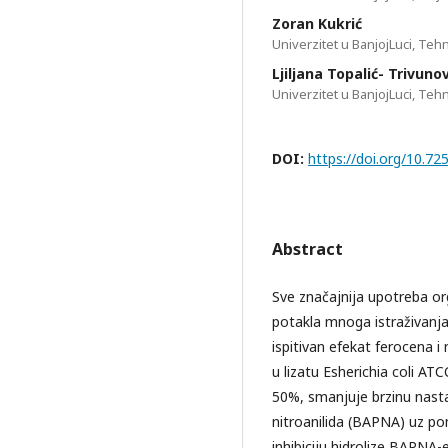
Zoran Kukrić
Univerzitet u BanjojLuci, Tehn
Ljiljana Topalić- Trivunov
Univerzitet u BanjojLuci, Tehn
DOI:
https://doi.org/10.
Abstract
Sve značajnija upotreba or
potakla mnoga istraživanja 
ispitivan efekat ferocena i
u lizatu Esherichia coli AT
50%, smanjuje brzinu nastaj
nitroanilida (BAPNA) uz pom
inhibiciju hidrolize BAPNA-