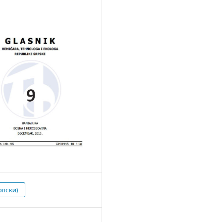
рпски)