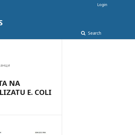
Login
S
Search
ланци
TA NA
IZATU E. COLI