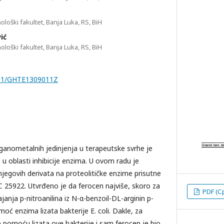
ološki fakultet, Banja Luka, RS, BiH
ić
ološki fakultet, Banja Luka, RS, BiH
7251/GHTE1309011Z
ganometalnih jedinjenja u terapeutske svrhe je
u oblasti inhibicije enzima. U ovom radu je
 njegovih derivata na proteolitičke enzime prisutne
CC 25922. Utvrđeno je da ferocen najviše, skoro za
PDF (С
anja p-nitroanilina iz N-α-benzoil-DL-arginin p-
oć enzima lizata bakterije E. coli. Dakle, za
e pomoću lizata ove bakterije i sam ferocen je bio