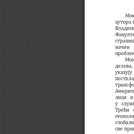
Мон
аутора 
Владими
Факулте
страниц
начин  
проблем
Мон
делова,
указују
постхла
трансфо
Америчк
лице  и
у  служ
Трећи  
геополи
глобалн
све при