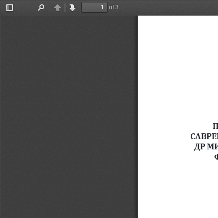
of 3
Toggle
Find
Previous
Next
Sidebar
П
САВРЕ
ДР М