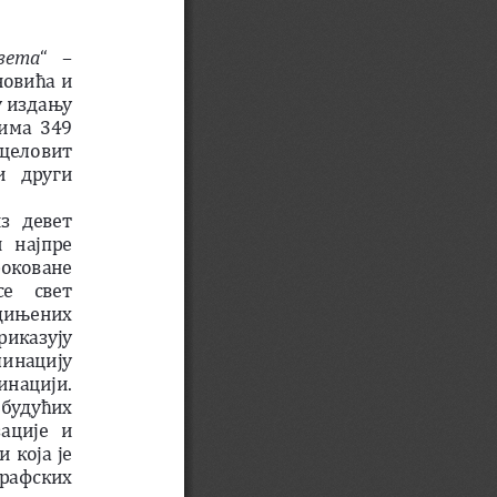
света
“  – 
овића и 
у издању 
има 349 
 целовит 
  други 
з  девет 
  најпре 
оковане 
е  свет 
дињених 
риказују 
минацију 
инацији. 
будућих 
ције  и 
 која је 
рафских 