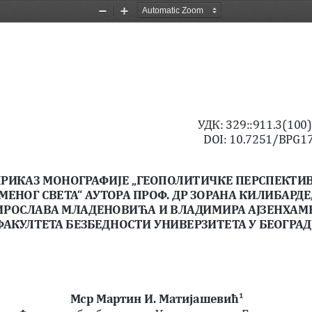
Zoom
Zoom
Out
In
УДК: 329::911.3(100)
DOI: 10.7251/BPG
РИКАЗ МОНОГРАФИЈЕ „ГЕОПОЛИТИЧКЕ ПЕРСПЕКТИВ
МЕНОГ СВЕТА“ АУТОРА ПРОФ. ДР ЗОРАНА КИЛИБАРДЕ,
ИРОСЛАВА МЛАДЕНОВИЋА И ВЛАДИМИРА АЈЗЕНХАМЕ
ФАКУЛТЕТА БЕЗБЕДНОСТИ УНИВЕРЗИТЕТА У БЕОГРАД
Мср Мартин И. Матијашевић
1