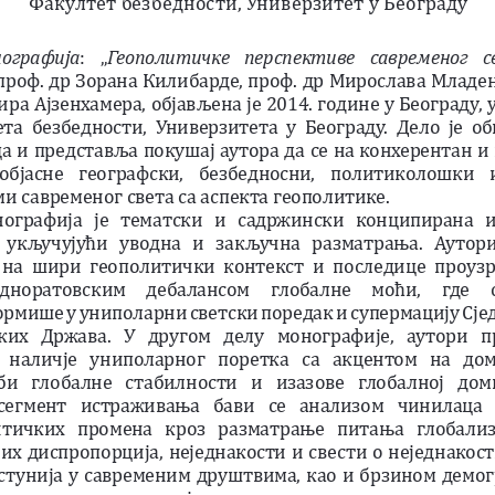
Факултет безбедности, Универзитет у Београду
ографија
:  „
Геополитичке  перспективе  савременог  
проф. др Зорана Килибарде, проф. др Мирослава Младен
ра Ајзенхамера, објављена је 2014. године у Београду, 
та безбедности, Универзитета у Београду. Дело је об
а и представља покушај аутора да се на конхерентан и
објасне  географски,  безбедносни,  политиколошки  и
и савременог света са аспекта геополитике. 
ографија  је  тематски  и  садржински  конципирана  и
  укључујући  уводна  и  закључна  разматрања.  Аутори
 на шири геополитички контекст и последице проузр
дноратовским  дебалансом  глобалне  моћи,  где  с
рмише у униполарни светски поредак и супермацију Сје
их  Држава.  У  другом  делу  монографије,  аутори  п
  наличје  униполарног  поретка  са  акцентом  на  до
би  глобалне  стабилности  и  изазове  глобалној  дом
сегмент  истраживања  бави  се  анализом  чинилаца  
тичких  промена  кроз  разматрање  питања  глобализа
их диспропорција, неједнакости и свести о неједнакости
стунија у савременим друштвима, као и брзином демог