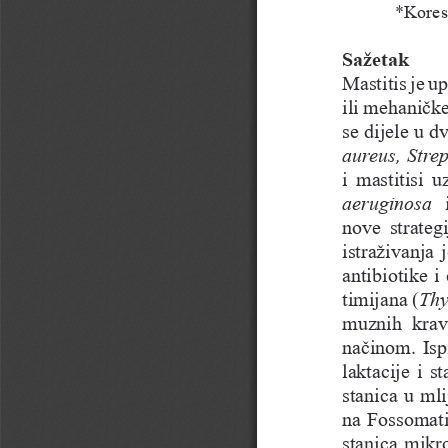
*Kores
Sažetak
Mastitis je 
ili mehaničke
se dijele u d
aureus, Stre
i  mastitisi 
aeruginosa 
nove  strateg
istraživanja 
antibiotike i
timijana (
Thy
muznih  krava
načinom. Isp
laktacije i s
stanica u mli
na Fossomati
stanica mikro