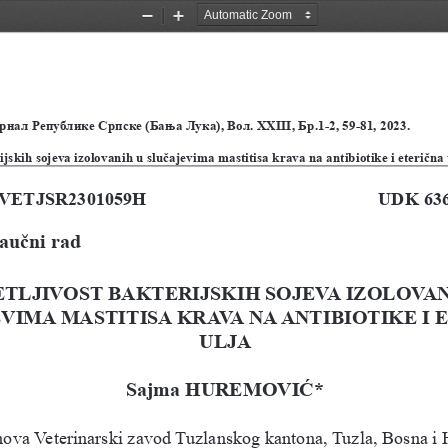
Zoom
Zoom
Out
In
нал Републике Српске (Бања Лука), Вол. XXIII, Бр.1-2, 59-81, 2023.
ijskih sojeva izolovanih u slučajevima mastitisa krava na antibiotike i eterična 
1/VETJSR2301059H
              UDK 6
naučni rad
ETLJIVOST BAKTERIJSKIH SOJEVA IZOLOVAN
VIMA MASTITISA KRAVA NA ANTIBIOTIKE I E
ULJA
Sajma HUREMOVIĆ*
ova Veterinarski zavod Tuzlanskog kantona, Tuzla, Bosna i