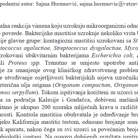
podentni autor: Sajma Huremović, 
sajma.huremovic@vetzav
upalna reakcija vimena koju uzrokuju mikroorganizmi odn
 povrede. Bakterijske mastitise uzrokuje nekoliko vrsta b
vije glavne grupe: kontagiozni mastitisi uzrokovani sa 
St
ptococcus agalactiae, Streptococcus dysgalactiae, Myc
 uzrokovani  ubikvitarnim bakterijama 
Escherichia coli,
ili
  Proteus  spp. 
Trenutno  se  umjesto  upotrebe  anti
ije  za  smanjenje  ovog  kliničkog  zdravstvenog  problem
je utvrđivanje osjetljivosti bakterijskih sojeva uzročnik
 eterična ulja origana (
Origanum compactum, Origanu
mus serpyllum
). Tokom ispitivanja korišteni su uzorci 
  sa  područja  Kalesije  i  Gradačca,  dobiveni  mašins
itano je ukupno 200 uzoraka mliječnih krava u različi
tarosti. Kontrola mastitisa obuhvatala je određivanje br
jeku Kalifornija mastitis testom, odnosno brojanje soma
k aparatu, nakon čega su svi uzorci sa povećanim bro
biološki ispitani. Na osnovu dobijenih rezultata ispiti