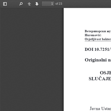
of 23
Toggle
Find
Previous
Next
Sidebar
Ветеринарски жур
Huremović:
Osjetljivost bakter
DOI
 10.725
Originalni 
OSJ
SLUČAJE
J
avna Ustan