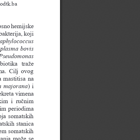
odtk.ba
osno hemijske 
akterija, koji 
aphylococcus 
oplasma bovis 
 Pseudomonas 
biotika  traže 
a.  Cilj  ovog 
a mastitisa na 
m majorana
) i 
sekreta vimena 
kim  i  ručnim 
tim periodima 
oja somatskih 
tskih stanica 
jem somatskih 
vanja može se 