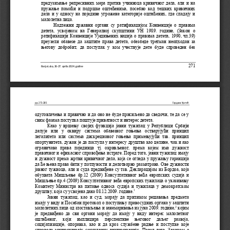
предузимање репресивних мера против учиниоца кривичног дела, ал
и и на 
пружање  помоћи  и  подршке  оштеће
нима,  посебно  код  тешких  кривичн
их 
дела и у односу на поједине угрож
ене категорије оштећених, где 
спадају и 
малолетна лица. 
Надлежни  државни  органи  су  ратификацијом  Конвенције  о  правима 
детета,  усвојеном  на  Генералној 
скупштини  УН  1989.  године,  (Зак
он  о 
ратификацији Конвенције Уједињених нација о правима детета, 199
0, чл.39) 
преузели  обавезе  да  заштите  права  детета,  обезбеде  третман  неоп
ходан  за 
његову добробит, да поступак у к
ом  учествује  дете  буде  спроведе
н  без 
271 
Banja Luka, 26‐27. aprila 2024. godine
pp. 271‐285 
Гордана Крстић 
одуговлачења и правично и да оно не буде присиљено да сведочи, 
те да се у 
свим фазама поступка поштује
 приватност и интерес детета. 
Како  у  вршењу  својих  функција  јавни  тужилац  у  Републици  Србији 
делује  или  у  оквиру  система  обавезног  гоњења  остварујући  принци
п 
легалитета или система дискреционог гоњења примењујући тзв. при
нцип 
опортунитета, дужан је да поступа у интересу друштва као целине
, чак и ако 
ограничава  права  појединца  тј.  окривљеног,  према  којем  има  дужн
ост 
правичног и ефикасног спровођења 
истраге. Поред тога, јавни туж
илац имају 
и дужност према жртви кривичног дела, која се огледа у пружању 
гаранција 
да ће њена права бити у потпуности и делотворно разматрана. Ове
 дужности 
јавног тужиоца, али и суда предвиђене су тзв. Декларацијом из Б
ордоа, која 
обухвата  Мишљење  бр.12  (2009)  Консултативног  већа  европских  суд
ија  и 
Мишљење бр.4 (2009) Консултативног већа европских тужилаца о ук
азивању 
Комитету  Министра  на  питање  односа  судија  и  тужилаца  у  демократ
ском 
1
друштву, која су усвојена 
дана 08.12.2009. године.
Јавни  тужилац,  као  и  суд,  морају  да  приликом  решавања  предмета 
имају у виду и Посебан протокол о поступању правосудних органа 
у заштити 
2
малолетних лица од злостављања и занемаривања из јуна 2009. год
ине,
 којим 
је  предвиђено  да  сви  органи  морају  да  имају  у  виду  интерес  мало
летног 
оштећеног,   који   имплицира   перспе
ктиве   његовог   даљег   развоја, 
социјализације,  опоравка,  као  и  да  кроз  службене  радње  и  поступ
ке  које 
спроводе  минимизирају  секундарну  виктимизацију.  Поред  тога,  Зак
оном  о 