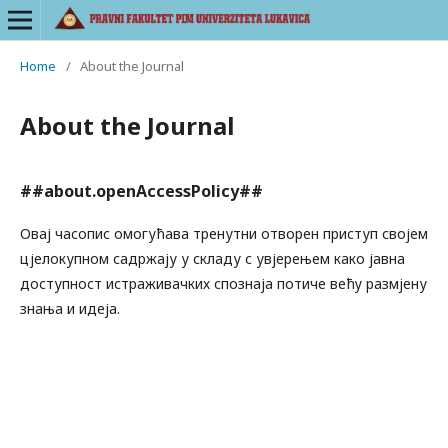
Home
/
About the Journal
About the Journal
##about.openAccessPolicy##
Овај часопис омогућава тренутни отворен приступ својем
цјелокупном садржају у складу с увјерењем како јавна
доступност истраживачких спознаја потиче већу размјену
знања и идеја.