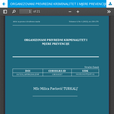
ОRGANIZOVANI PRIVREDNI KRIMINALITET I MJERE PREVENCIJE