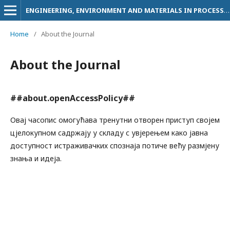
ENGINEERING, ENVIRONMENT AND MATERIALS IN PROCESSING INDUSTRY
Home
/
About the Journal
About the Journal
##about.openAccessPolicy##
Овај часопис омогућава тренутни отворен приступ својем
цјелокупном садржају у складу с увјерењем како јавна
доступност истраживачких спознаја потиче већу размјену
знања и идеја.