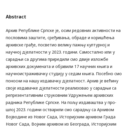
Abstract
Архив Републике Српске је, осим редовних активности на
пословима заштите, сређивања, обраде и коришћења
архивске грађе, посветио велику пажњу културној и
научној дјелатности у 2023. години. Самостално или у
сарадњи са другима приредили смо двије изложбе
архивских докумената и објавили 17 научних књига и
научноистраживачку студију у седам књига. Посебно смо
поносни на нашу издавачку дјелатност. Архив је већину
своје издавачке дјелатности реализовао у сарадњи са
репрезентативним струковним Удружењем архивских
радника Републике Српске. На пољу издаваштва у про-
шлој 2023. години остварили смо сарадњу са Архивом
Војводине из Новог Сада, Историјским архивом Града
Новог Сада, Војним архивом из Београда, Историјским