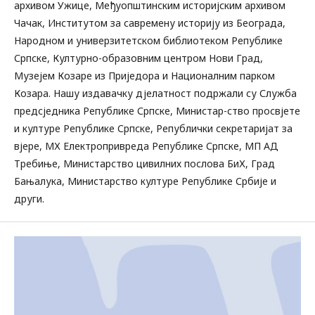
архивом Ужице, Међуопштинским историјским архивом
Чачак, Институтом за савремену историју из Београда,
Народном и универзитетском библиотеком Републике
Српске, Културно-образовним центром Нови Град,
Музејем Козаре из Приједора и Националним парком
Козара. Нашу издавачку дјелатност подржали су Служба
предсједника Републике Српске, Министар-ство просвјете
и културе Републике Српске, Републички секретаријат за
вјере, МХ Електропривреда Републике Српске, МП АД
Требиње, Министарство цивилних послова БиХ, Град
Бањалука, Министарство културе Републике Србије и
други.