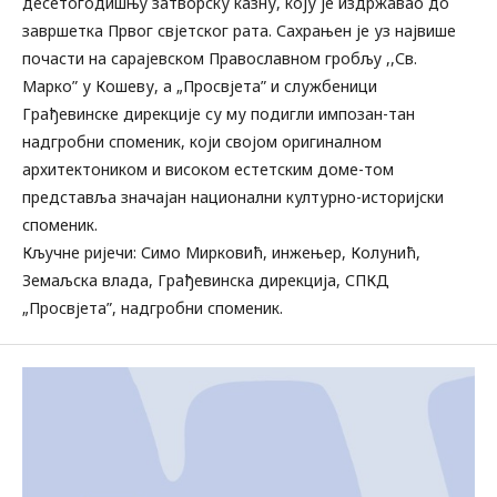
десетогодишњу затворску казну, коју је издржавао до
завршетка Првог свјетског рата. Сахрањен је уз највише
почасти на сарајевском Православном гробљу ,,Св.
Марко” у Кошеву, а „Просвјета” и службеници
Грађевинске дирекције су му подигли импозан-тан
надгробни споменик, који својом оригиналном
архитектоником и високом естетским доме-том
представља значајан национални културно-историјски
споменик.
Кључне ријечи: Симо Мирковић, инжењер, Колунић,
Земаљска влада, Грађевинска дирекција, СПКД
„Просвјета”, надгробни споменик.