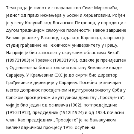
Тема рада је живот и стваралаштво Симе Мирковића,
једног од првих инжењера у Босни и Херцеговини. Рођен
је у селу Колунић код Босанског Петровца, у породи-ци с
дугом традицијом самоучке писмености. Након завршене
Велике реалке у Раковцу, тада код Карловца, завршио је
студиј грађевине на Техничком универзитету у Грацу.
Најприје је био запослен у окружним областима Бихаћ
(18971903) и Травник (19031910), одакле је пре-мјештен
у Одјељење за богоштовље и наставу Земаљске владе
Сарајеву. У Краљевини СХС је до смрти био директор
Грађевинске дирекције у Сарајеву. Посебно је значајан
његов допринос просвјетном и културном животу Срба у
Српском просвјетном и културном друштву „Просвје-та”,
чији је био један од оснивача (1902), потпредсједник
(19101912), предсједник (19121924) и од 1924. почасни
члан. Као предсједник „Просвјете” је на бањалучком
Велеиздајничком про-цесу 1916. осуђен на