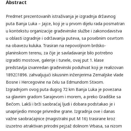
Abstract
Predmet prezentovanih istraživanja je izgradnja državnog
puta Banja Luka – Jajce, koji je u prvom dijelu rada posmatran
u kontekstu organizacije građevinske službe i zakonodavstva
u oblasti izgradnje i održavanja puteva, sa posebnim osvrtom
na obavezu kuluka. Trasiran na nepovoljnom brdsko-
planinskom terenu, za čije je savladavanje bilo potrebno
izgraditi mostove, galerije i tunele, ovaj put 1. klase
predstavlja izvanredan građevinski poduhvat koji je realizovan
18921896. zahvaljujući iskusnim inženjerima Zemaljske vlade
Bosne i Hercegovine na čelu sa Edmundom Stixom.
Izgradnjom ovog puta dugog 72 km Banja Luka je povezana
sa glavnim gradom Sarajevom i morem, a preko Gradiške sa
Bečom. Lakši i brži saobraćaj ljudi i dobara podstakao je i
unaprijedio mnoge privredne grane. Izgradnja ove i danas
važne saobraćajnice (magistralni put M 16) trasirane kroz
izuzetno atraktivan prirodni pejzaž dolinom Vrbasa, sa nizom