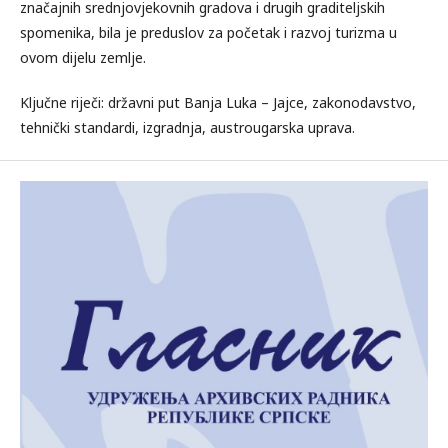
značajnih srednjovjekovnih gradova i drugih graditeljskih
spomenika, bila je preduslov za početak i razvoj turizma u
ovom dijelu zemlje.
Ključne riječi: državni put Banja Luka – Jajce, zakonodavstvo,
tehnički standardi, izgradnja, austrougarska uprava.