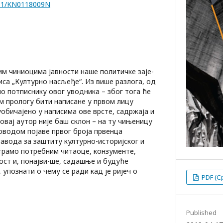
7251/KN0118009N
м чиниоцима јавности наше политичке заје-
иса „Културно насљеђе“. Из више разлога, од
мо потписнику овог уводника – због тога ће
м прологу бити написане у првом лицу
уобичајено у написима ове врсте, садржаја и
 овај аутор није баш склон – на ту чињеницу
оводом појаве првог броја првенца
авода за заштиту културно-историјског и
трамо потребним читаоце, конзументе,
ност и, понајви-ше, садашње и будуће
 упознати о чему се ради кад је ријеч о
PDF (С
Published