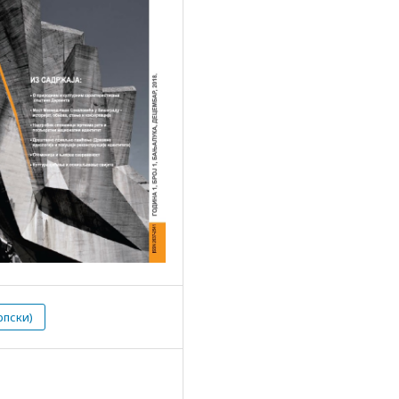
рпски)