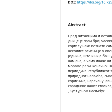
DOI:
https://doi.org/10.
Abstract
Пред читаоцима и остали
днице је први број часоп
којих су неки познати са
неколике реченице у ово
једнине, што и није баш 
намјене, a чему иначе ни
морамо рећи: коначно! П
периодике Републичког з
природног насљеђа, сма
кориснике, наречену јав
сараднике нашег гласила,
„Културном насљеђу“.