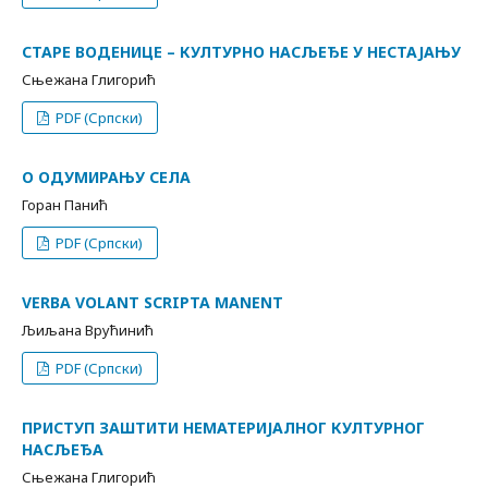
СТАРЕ ВОДЕНИЦЕ – КУЛТУРНО НАСЉЕЂЕ У НЕСТАЈАЊУ
Сњежана Глигорић
PDF (Српски)
О ОДУМИРАЊУ СЕЛА
Горан Панић
PDF (Српски)
VERBA VOLANT SCRIPTA MANENT
Љиљана Врућинић
PDF (Српски)
ПРИСТУП ЗАШТИТИ НЕМАТЕРИЈАЛНОГ КУЛТУРНОГ
НАСЉЕЂА
Сњежана Глигорић