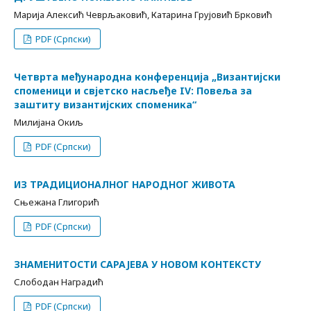
Марија Алексић Чеврљаковић, Катарина Грујовић Брковић
PDF (Српски)
Четврта међународна конференција „Византијски
споменици и свјетско насљеђе IV: Повеља за
заштиту византијских споменика“
Милијана Окиљ
PDF (Српски)
ИЗ ТРАДИЦИОНАЛНОГ НАРОДНОГ ЖИВОТА
Сњежана Глигорић
PDF (Српски)
ЗНАМЕНИТОСТИ САРАЈЕВА У НОВОМ КОНТЕКСТУ
Слободан Наградић
PDF (Српски)