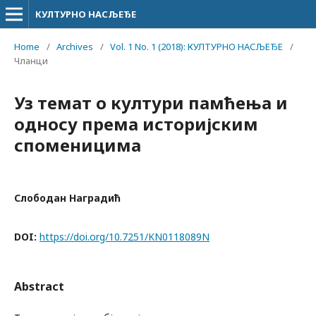
КУЛТУРНО НАСЉЕЂЕ
Home
/
Archives
/
Vol. 1 No. 1 (2018): КУЛТУРНО НАСЉЕЂЕ
/
Чланци
Уз темат о култури памћења и
односу према историјским
споменицима
Слободан Наградић
DOI:
https://doi.org/10.7251/KN0118089N
Abstract