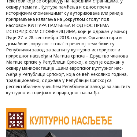
Текстови који се објављују на наредним страницама, у
оквиру темата „Култура памћења и однос према
историјским споменицима“ су ауторизована или раније
припремљена излагања на „округлом столу“ под
насловом КУЛТУРА ПАМЋЕЊА И ОДНОС ПРЕМА
ИСТОРИЈСКИМ СПОМЕНИЦИМА, који је одржан у Бањој
Луци 27. и 28. септембра 2018. године. Организатори и
домаћини „округлог стола“ о реченој теми били су
Републички завод за заштиту културно-историјског и
природног насљеђа и Матица српска – Друштво чланова
Матице српске у Републици Српској, а скуп је одржан у
оквиру манифестације „Дани европског културног нас-
љеђа у Републици Српској“, која се већ неколико година,
традиционално, одржава у Републици Српској са
респектабилним учешћем Републичког завода за заштиту
културно-историјског и природног насљеђа.