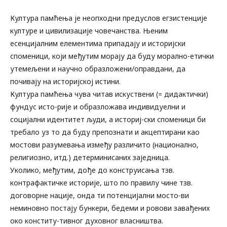
Култура памћења је неопходни предуслов егзистенције
културе и цивилизације човечанства. Њеним
есенцијалним елементима припадају и историјски
споменици, који међутим морају да буду морално-етички
утемељени и научно образложени/оправдани, да
почивају на историјској истини.
Култура памћења чува читав искуствени (= дидактички)
фундус исто-рије и образложава индивидуелни и
социјални идентитет људи, а историј-ски споменици би
требало уз то да буду препознати и акцептирани као
мостови разумевања између различито (национално,
религиозно, итд.) детерминисаних заједница.
Уколико, међутим, дође до конструисања тзв.
контрафактичке историје, што по правилу чине тзв.
договорне нације, онда ти потенцијални мосто-ви
неминовно постају бункери, бедеми и ровови завађених
око конститу-тивног духовног власништва.