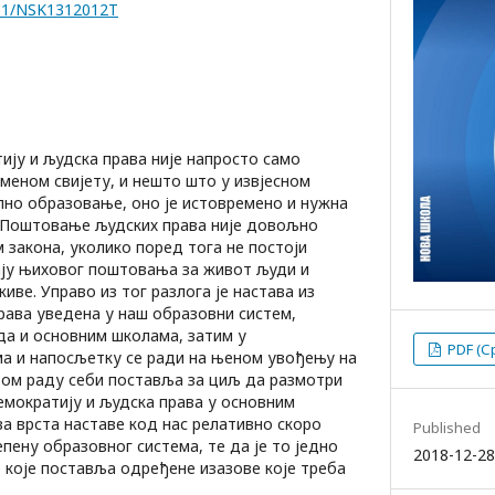
7251/NSK1312012T
ју и људска права није напросто само
меном свијету, и нешто што у извјесном
пно образовање, оно је истовремено и нужна
 Поштовање људских права није довољно
 закона, уколико поред тога не постоји
чају њиховог поштовања за живот људи и
живе. Управо из тог разлога је настава из
рава уведена у наш образовни систем,
нда и основним школама, затим у
PDF (С
а и напосљетку се ради на њеном увођењу на
вом раду себи поставља за циљ да размотри
мократију и људска права у основним
ва врста наставе код нас релативно скоро
Published
пену образовног система, те да је то једно
2018-12-28
 које поставља одређене изазове које треба