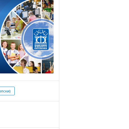
рпски)