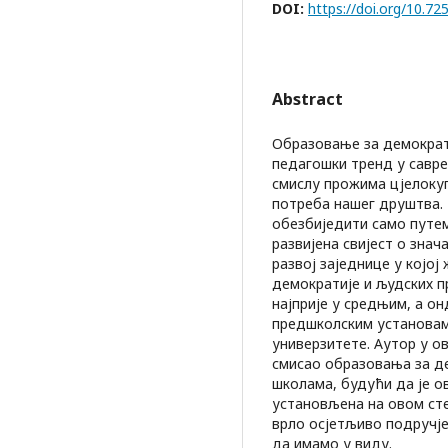
DOI:
https://doi.org/10.
Abstract
Oбразовање за демократи
педагошки тренд у савре
смислу прожима цјелоку
потреба нашег друштва.
обезбиједити само путем
развијена свијест о зна
развој заједнице у којој 
демократије и људских п
најприје у средњим, а о
предшколским установам
универзитете. Аутор у о
смисао образовања за де
школама, будући да је о
установљена на овом сте
врло осјетљиво подручје
да имамо у виду.