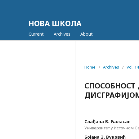
НОВА ШКОЛА
Current
Archives
About
Home
/
Archives
/
Vol. 1
СПОСОБНОСТ 
ДИСГРАФИЈОМ
Cлађана В. Ћаласан
Универзитет у Источном С
Бојана З. Вуковић