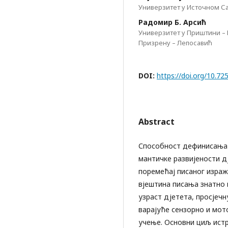
Универзитет у Источном С
Радомир Б. Арсић
Универзитет у Приштини –
Призрену – Лепосавић
DOI:
https://doi.org/10.
Abstract
Способност дефинисања п
мантичке развијености д
поремећај писаног изража
вјештина писања знатно 
узраст дјетета, просјечн
варајуће сензорно и мот
учење. Основни циљ ист