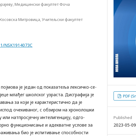
арајеву, Медицински факултет Фочa
 Косовска Митровица, Учитељски факултет
7251/NSK1914073C
ојмова је један од показатеља лексичко-се-
јеце млађег школског узраста. Дисграфија је
PDF (Sr
вања за који је карактеристично да је
испод очекиваног, с обзиром на хронолошки
у или натпросјечну интелигенцију, одго-
Published
2023-05-09
орно функционисање и адекватне услове за
раживања био је испитивање способности