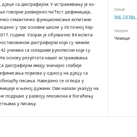
дјеце са дисграфијом. У истраживању је ко-
Issue
ње говорне развијености/Тест дефиниција,
Vol. 14 No
сичко-семантичко функционисање испитани-
ведено у три основне школе у Источној Хер-
Section
017. године. Узорак је обухватио 84 испита-
Чланци
гностикованом дисграфијом који су чинили
 42 ученика са складним рукописом који су
 На основу резултата нашег истраживања
са дисграфијом имају значајно слабије
дефинисања појмова у односу на дјецу са
обношћу писања. Наведено се огледа у
ниције и њеној дужини. Ови налази указују на
е подршке у развоју лексикона и богаћењу
метњама у писању.