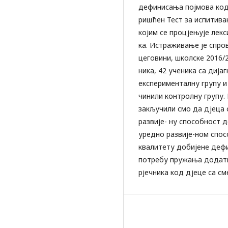
дефинисања појмова код 
ришћен Тест за испитива
којим се процјењује лек
ка. Истраживање је спро
цеговини, школске 2016/2
ника, 42 ученика са дија
експерименталну групу и
чинили контролну групу.
закључили смо да дјеца 
развије- ну способност 
уредно развије-ном спос
квалитету добијене дефи
потребу пружања додатн
рјечника код дјеце са с