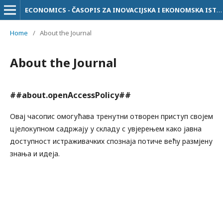
ECONOMICS - ČASOPIS ZA INOVACIJSKA I EKONOMSKA ISTRAŽIVANJA
Home
/
About the Journal
About the Journal
##about.openAccessPolicy##
Овај часопис омогућава тренутни отворен приступ својем
цјелокупном садржају у складу с увјерењем како јавна
доступност истраживачких спознаја потиче већу размјену
знања и идеја.