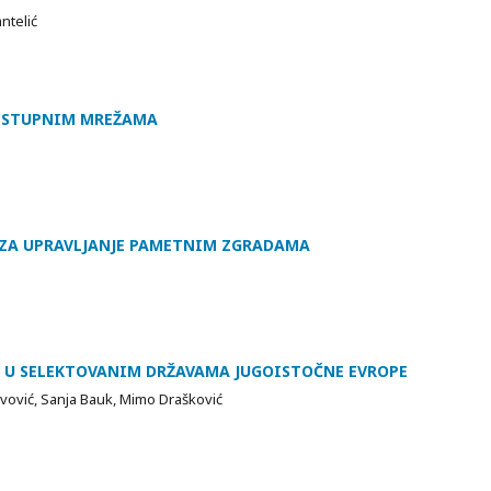
ntelić
RISTUPNIM MREŽAMA
A ZA UPRAVLJANJE PAMETNIM ZGRADAMA
E U SELEKTOVANIM DRŽAVAMA JUGOISTOČNE EVROPE
ovović, Sanja Bauk, Mimo Drašković