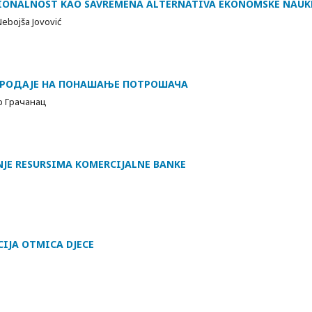
IONALNOST KAO SAVREMENA ALTERNATIVA EKONOMSKE NAUKE
 Nebojša Jovović
ПРОДАЈЕ НА ПОНАШАЊЕ ПОТРОШАЧА
р Грачанац
JE RESURSIMA KOMERCIJALNE BANKE
IJA OTMICA DJECE