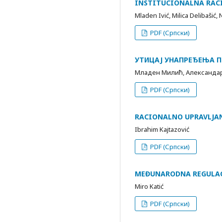
INSTITUCIONALNA RAC
Mladen Ivić, Milica Delibašić,
PDF (Српски)
УТИЦАЈ УНАПРЕЂЕЊА 
Младен Милић, Aлександа
PDF (Српски)
RACIONALNO UPRAVLJAN
Ibrahim Kajtazović
PDF (Српски)
MEĐUNARODNA REGULAC
Miro Katić
PDF (Српски)