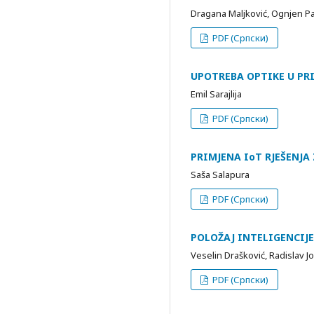
Dragana Maljković, Ognjen Pa
PDF (Српски)
UPOTREBA OPTIKE U P
Emil Sarajlija
PDF (Српски)
PRIMJENA IoT RJEŠENJ
Saša Salapura
PDF (Српски)
POLOŽAJ INTELIGENCIJ
Veselin Drašković, Radislav J
PDF (Српски)