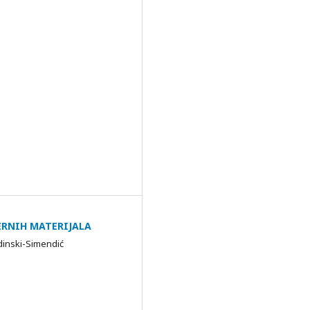
ERNIH MATERIJALA
udinski-Simendić