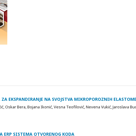
A ZA EKSPANDIRANJE NA SVOJSTVA MIKROPOROZNIH ELASTOM
vičić, Oskar Bera, Bojana Ikonić, Vesna Teofilović, Nevena Vukić, Jaroslava B
A ERP SISTEMA OTVORENOG KODA