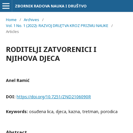
ZBORNIK RADOVA NAUKA I DRUŠTVO
Home
/
Archives
/
Vol. 1 No. 1 (2022): RAZVOJ DRU[TVA KROZ PRIZMU NAUKE
/
Articles
RODITELJI ZATVORENICI I
NJIHOVA DJECA
Anel Ramić
DOI:
https://doi.org/10.7251/ZND2106090R
Keywords:
osuđena lica, djeca, kazna, tretman, porodica
Abstract