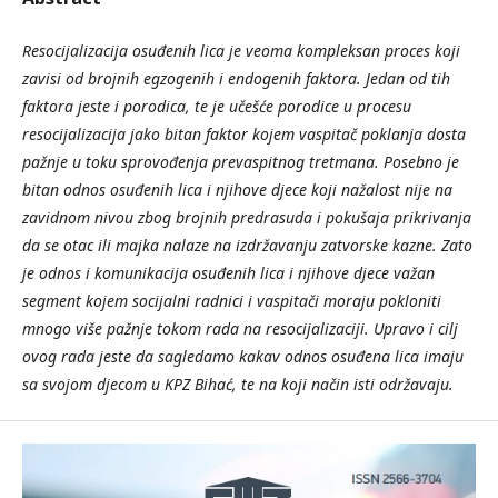
Resocijalizacija osuđenih lica je veoma kompleksan proces koji
zavisi od brojnih egzogenih i endogenih faktora. Jedan od tih
faktora jeste i porodica, te je učešće porodice u procesu
resocijalizacija jako bitan faktor kojem vaspitač poklanja dosta
pažnje u toku sprovođenja prevaspitnog tretmana. Posebno je
bitan odnos osuđenih lica i njihove djece koji nažalost nije na
zavidnom nivou zbog brojnih predrasuda i pokušaja prikrivanja
da se otac ili majka nalaze na izdržavanju zatvorske kazne. Zato
je odnos i komunikacija osuđenih lica i njihove djece važan
segment kojem socijalni radnici i vaspitači moraju pokloniti
mnogo više pažnje tokom rada na resocijalizaciji. Upravo i cilj
ovog rada jeste da sagledamo kakav odnos osuđena lica imaju
sa svojom djecom u KPZ Bihać, te na koji način isti održavaju.