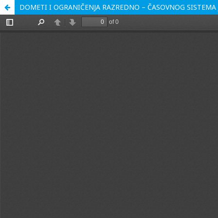
DOMETI I OGRANIČENJA RAZREDNO – ČASOVNOG SISTEM