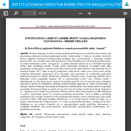
INSTITUCIONLNA SREDSTVA BORBE PROTIV NASILJA POLITIČKOG EKSTREMIZMA – PRIMER NEMAČKE