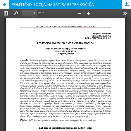
POLITIČKO-SOCIJALNA SATIRA PETRA KOČIĆA