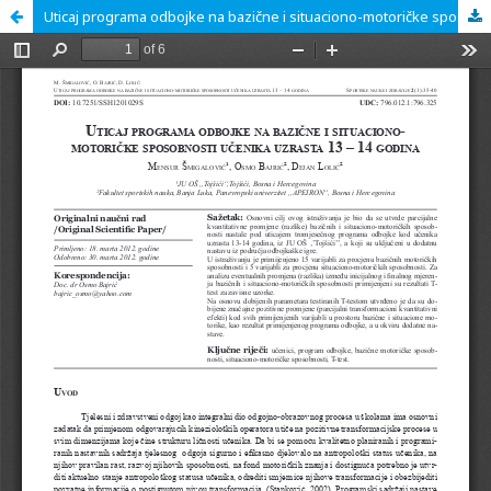
Uticaj programa odbojke na bazične i situaciono-motoričke sposobnosti učenika uzrasta 13 – 14 godina