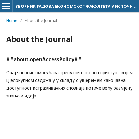
ЗБОРНИК РАДОВА ЕКОНОМСКОГ ФАКУЛТЕТА У ИСТОЧНОМ САРАЈЕВУ
Home
/
About the Journal
About the Journal
##about.openAccessPolicy##
Овај часопис омогућава тренутни отворен приступ својем
цјелокупном садржају у складу с увјерењем како јавна
доступност истраживачких спознаја потиче већу размјену
знања и идеја.