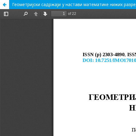
Геометријски садржаји у настави математике нижих разр