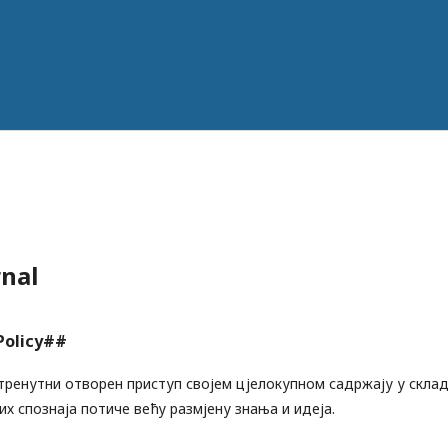
rnal
Policy##
тренутни отворен приступ својем цјелокупном садржају у склад
х спознаја потиче већу размјену знања и идеја.