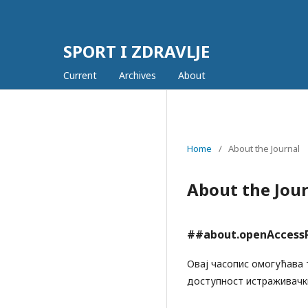
SPORT I ZDRAVLJE
Current
Archives
About
Home
/
About the Journal
About the Jou
##about.openAccess
Овај часопис омогућава 
доступност истраживачки