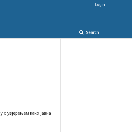
Login
Search
у с увјерењем како јавна