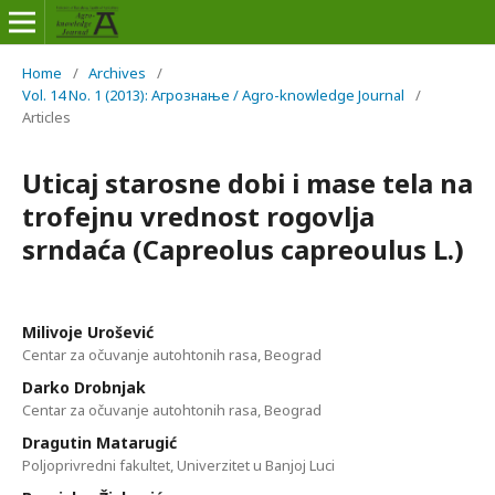
Home
/
Archives
/
Vol. 14 No. 1 (2013): Агрознање / Agro-knowledge Journal
/
Articles
Uticaj starosne dobi i mase tela na
trofejnu vrednost rogovlja
srndaća (Capreolus capreoulus L.)
Milivoje Urošević
Centar za očuvanje autohtonih rasa, Beograd
Darko Drobnjak
Centar za očuvanje autohtonih rasa, Beograd
Dragutin Matarugić
Poljoprivredni fakultet, Univerzitet u Banjoj Luci