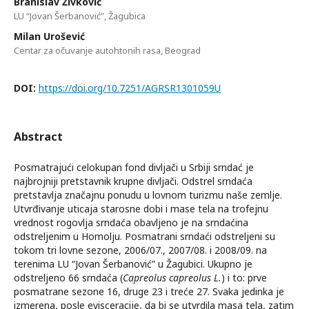
Branislav Živković
LU “Jovan Šerbanović”, Žagubica
Milan Urošević
Centar za očuvanje autohtonih rasa, Beograd
DOI:
https://doi.org/10.7251/AGRSR1301059U
Abstract
Posmatrajući celokupan fond divljači u Srbiji srndać je
najbrojniji pretstavnik krupne divljači. Odstrel srndaća
pretstavlja značajnu ponudu u lovnom turizmu naše zemlje.
Utvrđivanje uticaja starosne dobi i mase tela na trofejnu
vrednost rogovlja srndaća obavljeno je na srndaćina
odstreljenim u Homolju. Posmatrani srndaći odstreljeni su
tokom tri lovne sezone, 2006/07., 2007/08. i 2008/09. na
terenima LU “Jovan Šerbanović” u Žagubici. Ukupno je
odstreljeno 66 srndaća (
Capreolus capreolus L.
) i to: prve
posmatrane sezone 16, druge 23 i treće 27. Svaka jedinka je
izmerena, posle evisceracije, da bi se utvrdila masa tela, zatim