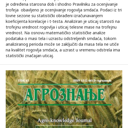
je određena starosna dob i shodno Pravilniku za ocenjivanje
trofeja obavljeno je ocenjivanje rogovlja srndaća. Podaci iz tri
lovne sezone su statistički obrađeni izračunavanjem
koeficijenta korelacije i t-testa. Analiziran je uticaj starosti na
trofejnu vrednost rogovlja i uticaj telesne mase na trofejnu
vrednost. Na osnovu matematičko statističke analize
podataka o masi tela i uzrastu odstreljenih srndaća, tokom
analiziranog perioda može se zaključiti da masa tela ne utiče
na kvalitet rogovlja srndaća, a uzrast u vremenu odstrela ima
statistički značajan uticaj.