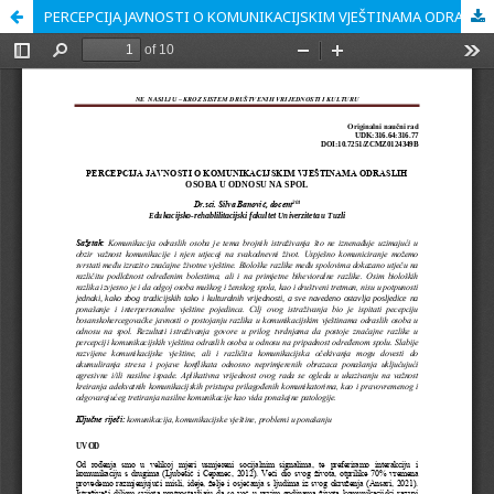
PERCEPCIJA JAVNOSTI O KOMUNIKACIJSKIM VJEŠTINAMA ODRASLIH OSOBA U ODNOSU NA SPOL