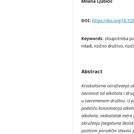
Milana Ljubičić
DOI:
https://doi.org/10.
Keywords:
zloupotreba ps
mladi, rizično društvo, riz
Abstract
Kroskulturna istraživanja uk
zavisnost od alkohola i dru
u savremenom društvu. U pi
podstiču konzumaciju alkoho
alkohola, nedostatak mera p
okruženju (negativna školsk
pozitivni porodični stavovi