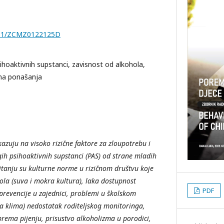
7251/ZCMZ0122125D
ihoaktivnih supstanci, zavisnost od alkohola,
ična ponašanja
azuju na visoko rizične faktore za zloupotrebu i
gih psihoaktivnih supstanci (PAS) od strane mladih
tanju su kulturne norme u rizičnom društvu koje
la (suva i mokra kultura), laka dostupnost
PDF
revencije u zajednici, problemi u školskom
a klima) nedostatak roditeljskog monitoringa,
 prema pijenju, prisustvo alkoholizma u porodici,