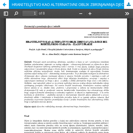
HRANITELJSTVO KAO ALTERNATIVNI OBLIK ZBRINJAVANJA DJECE BEZ RODITELJSKOG STARANJA – IZAZOVI PRAKSE