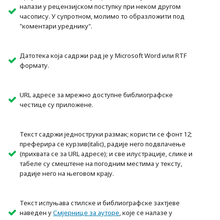
налази у рецензијском поступку при неком другом
часопису. У супротном, молимо то образложити под
"коментари уреднику".
Датотека која садржи рад је у Microsoft Word или RTF
формату.
URL адресе за мрежно доступне библиографске
честице су приложене.
Текст садржи једноструки размак; користи се фонт 12;
преферира се курзив(italic), радије него подвлачење
(прихвата се за URL адресе); и све илустрације, слике и
табеле су смештене на погодним местима у тексту,
радије него на његовом крају.
Текст испуњава стилске и библиографске захтјеве
наведен у
Смјернице за ауторе
, које се налазе у