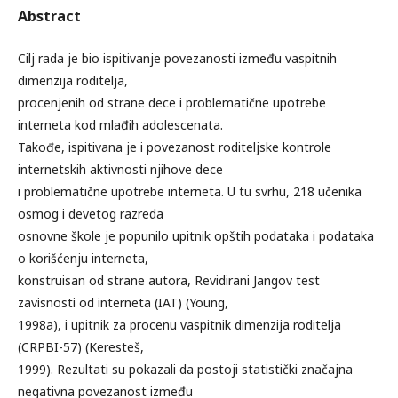
Abstract
Cilj rada je bio ispitivanje povezanosti između vaspitnih
dimenzija roditelja,
procenjenih od strane dece i problematične upotrebe
interneta kod mlađih adolescenata.
Takođe, ispitivana je i povezanost roditeljske kontrole
internetskih aktivnosti njihove dece
i problematične upotrebe interneta. U tu svrhu, 218 učenika
osmog i devetog razreda
osnovne škole je popunilo upitnik opštih podataka i podataka
o korišćenju interneta,
konstruisan od strane autora, Revidirani Jangov test
zavisnosti od interneta (IAT) (Young,
1998a), i upitnik za procenu vaspitnik dimenzija roditelja
(CRPBI-57) (Keresteš,
1999). Rezultati su pokazali da postoji statistički značajna
negativna povezanost između