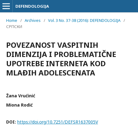
DEFENDOLOGIJA
Home
/
Archives
/
Vol. 3 No. 37-38 (2016): DEFENDOLOGIJA
/
СРПСКИ
POVEZANOST VASPITNIH
DIMENZIJA I PROBLEMATIČNE
UPOTREBE INTERNETA KOD
MLAĐIH ADOLESCENATA
Žana Vrućinić
Miona Rodić
DOI:
https://doi.org/10.7251/DEFSR1637005V