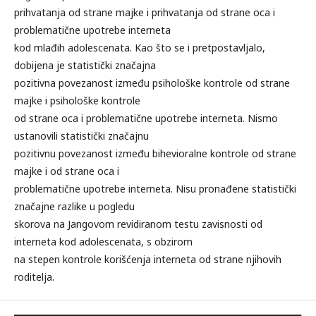
prihvatanja od strane majke i prihvatanja od strane oca i
problematične upotrebe interneta
kod mlađih adolescenata. Kao što se i pretpostavljalo,
dobijena je statistički značajna
pozitivna povezanost između psihološke kontrole od strane
majke i psihološke kontrole
od strane oca i problematične upotrebe interneta. Nismo
ustanovili statistički značajnu
pozitivnu povezanost između bihevioralne kontrole od strane
majke i od strane oca i
problematične upotrebe interneta. Nisu pronađene statistički
značajne razlike u pogledu
skorova na Jangovom revidiranom testu zavisnosti od
interneta kod adolescenata, s obzirom
na stepen kontrole korišćenja interneta od strane njihovih
roditelja.